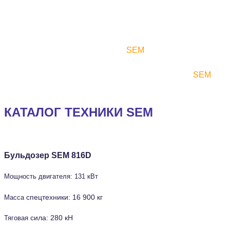
В неё входят более 80 компаний, которыми владеют и
управляют местные предприниматели.
За пределами Китая продукция
SEM
продаётся
исключительно через сеть официальных дилеров
корпорации Caterpillar с выделенными каналами
SEM
,
охватывающими более 90 стран.
КАТАЛОГ ТЕХНИКИ SEM
Бульдозер SEM 816D
Мощность двигателя: 131 кВт
спецтехники: 16 900 кг
Масса
сила: 280 кН
Тяговая