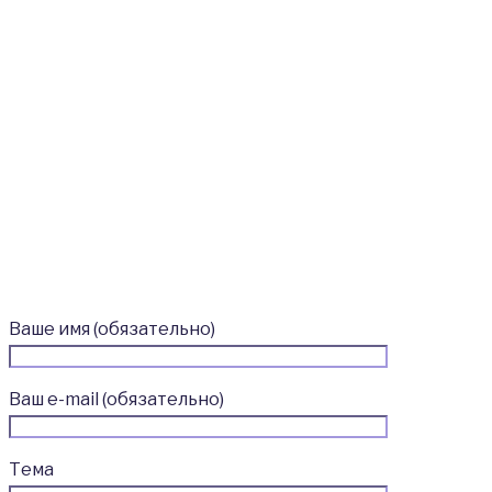
большой точностью выполнять несколько
разнонагруженных операций одновременно
Аксиально-поршневой насос переменной
производительности, соответствующий мировому классу
качества, значительно снижает энергопотребление и
тепловыделение гидравлической системы, повышая
топливную эффективность.
Ваше имя (обязательно)
Ваш e-mail (обязательно)
Тема