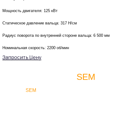
Мощность двигателя: 125 кВт
Статическое давление вальца: 317 Н/см
Радиус поворота по внутренней стороне вальца:
6 500
мм
Номинальная скорость: 2200 об/мин
Запросить Цену
SEM
ГРЕЙДЕРЫ
В технике
SEM
используется гидрораспределитель
Caterpillar с клапанами пропорционально-приоритетной
компенсации давления (PPPC), разработанный
специально для автогрейдеров, непрерывно регулирует
давление и поток в гидросистеме в соответствии с
потребляемой мощностью. Это повышает
производительность труда, так как оператор может с