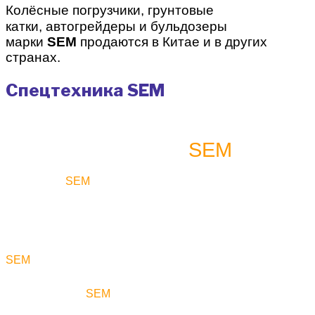
Колёсные погрузчики, грунтовые
катки, автогрейдеры и
бульдозеры
марки
SEM
продаются в Китае и в других
странах.
Спецтехника SEM
SEM
БУЛЬДОЗЕРЫ
Продукция
SEM
выполняет или превосходит
региональные отраслевые требования к качеству и
надёжности.
Недорогие и полностью готовые к эксплуатации машины
SEM
, сопровождаемые превосходной сервисной
поддержкой, доступны для заказчиков со всего мира. В
Китае машины
SEM
продаются через сеть официальных
дилеров.